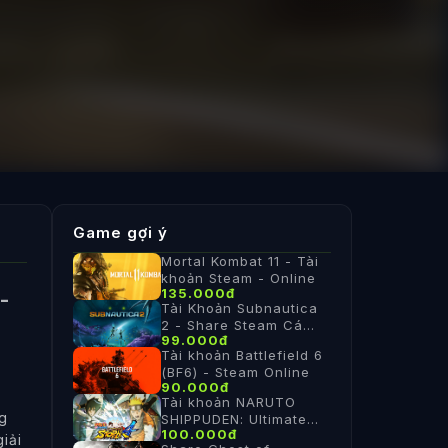
Game gợi ý
Mortal Kombat 11 - Tài
khoản Steam - Online
135.000đ
-
Tài Khoản Subnautica
2 - Share Steam Cá
99.000đ
Nhân
Tài khoản Battlefield 6
(BF6) - Steam Online
90.000đ
Tài khoản NARUTO
ng
SHIPPUDEN: Ultimate
100.000đ
Ninja STORM 4 ✔️Online
iải