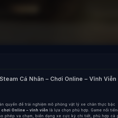
Steam Cá Nhân – Chơi Online – Vĩnh Viễn 
n quyền để trải nghiệm mô phỏng vật lý xe chân thực bậc
chơi Online – vĩnh viễn
là lựa chọn phù hợp. Game nổi tiế
ho phép va chạm, biến dạng xe cực kỳ chi tiết, phù hợp cả g