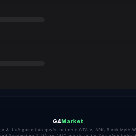
G4
Market
a & thuê game bản quyền hot như: GTA V, ARK, Black Myth 
ad Redemption 2. Hỗ trợ 24/7, giá rẻ, uy tín. Bảo hành hoàn t