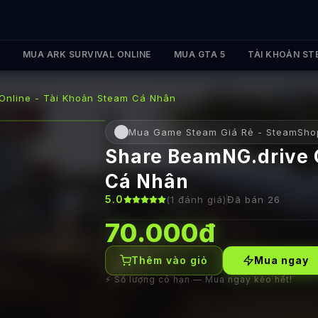
MUA ARK SURVIVAL ONLINE
MUA GTA 5
TÀI KHOẢN ST
Online - Tài Khoản Steam Cá Nhân
Mua Game Steam Giá Rẻ - SteamSho
Share BeamNG.drive O
Cá Nhân
5.0
(
1
đánh giá)
Đã bán
26
70.000đ
Thêm vào giỏ
Mua ngay
⚡ Số lượng có hạn — Mua ngay kẻo hết!