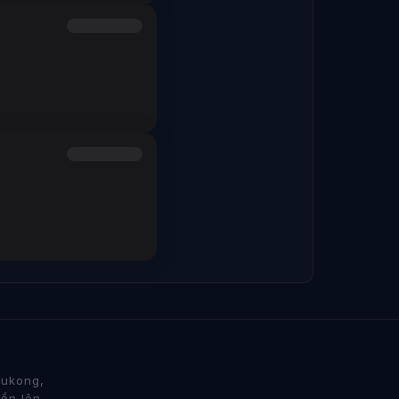
Wukong,
iền lên