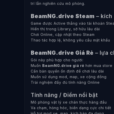
trí lẫn nghiên cứu mô phỏng.
BeamNG.drive Steam
– kích 
Game được Active thẳng vào tài khoản Ste
Hiển thị trong Library, sở hữu lâu dài
Chơi Online, cập nhật theo Steam
Thao tác hợp lệ, không yêu cầu mật khẩu
BeamNG.drive Giá Rẻ
– lựa c
Gói này phù hợp cho người:
Muốn
BeamNG.drive giá rẻ
hơn mua store
Cần bản quyền ổn định để chơi lâu dài
Muốn sử dụng mod, map, xe cộng đồng
Trải nghiệm đầy đủ tính năng Online
Tính năng / Điểm nổi bật
Mô phỏng vật lý xe chân thực hàng đầu
Va chạm, hỏng hóc, biến dạng cực chi tiết
Hỗ trợ mod xe, map, kịch bản đa dạng