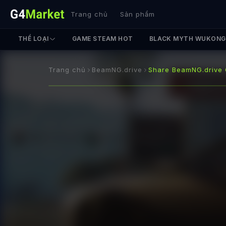
Trang chủ
Sản phẩm
THỂ LOẠI
GAME STEAM HOT
BLACK MYTH WUKONG
Trang chủ
BeamNG.drive
Share BeamNG.drive 