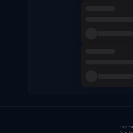
Chợ mu
Red De