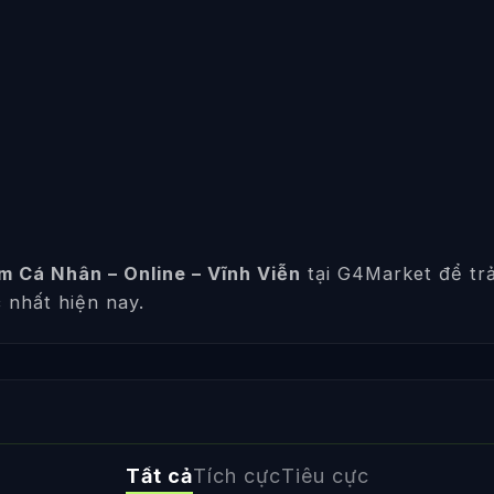
 Cá Nhân – Online – Vĩnh Viễn
tại G4Market để trả
 nhất hiện nay.
Tất cả
Tích cực
Tiêu cực