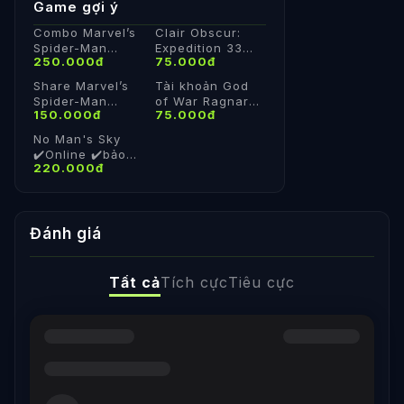
Game gợi ý
Combo Marvel’s
Clair Obscur:
Spider-Man
Expedition 33
250.000đ
75.000đ
Remastered +
Deluxe 🔥Tài
Miles Morales +
Khoản Steam
Share Marvel’s
Tài khoản God
2 | Share Steam
Offline
Spider-Man
of War Ragnarök
Cá Nhân
150.000đ
75.000đ
Remastered
✔️Offline ✔️Chơi
✅Steam cá nhân
vv
No Man's Sky
✅Vĩnh Viễn
✔️Online ✔️bảo
220.000đ
hành
Đánh giá
Tất cả
Tích cực
Tiêu cực