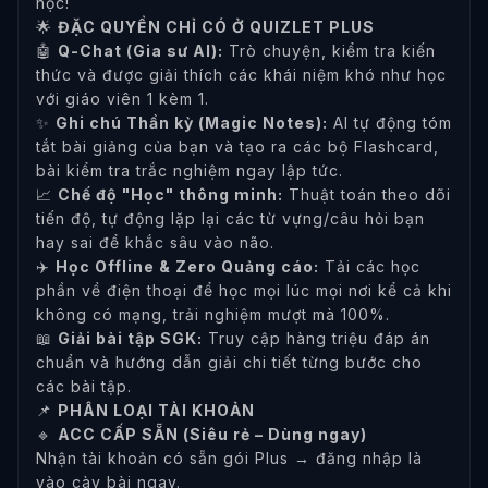
học!
🌟
ĐẶC QUYỀN CHỈ CÓ Ở QUIZLET PLUS
🤖
Q-Chat (Gia sư AI):
Trò chuyện, kiểm tra kiến
thức và được giải thích các khái niệm khó như học
với giáo viên 1 kèm 1.
✨
Ghi chú Thần kỳ (Magic Notes):
AI tự động tóm
tắt bài giảng của bạn và tạo ra các bộ Flashcard,
bài kiểm tra trắc nghiệm ngay lập tức.
📈
Chế độ "Học" thông minh:
Thuật toán theo dõi
tiến độ, tự động lặp lại các từ vựng/câu hỏi bạn
hay sai để khắc sâu vào não.
✈️
Học Offline & Zero Quảng cáo:
Tải các học
phần về điện thoại để học mọi lúc mọi nơi kể cả khi
không có mạng, trải nghiệm mượt mà 100%.
📖
Giải bài tập SGK:
Truy cập hàng triệu đáp án
chuẩn và hướng dẫn giải chi tiết từng bước cho
các bài tập.
📌
PHÂN LOẠI TÀI KHOẢN
🔹
ACC CẤP SẴN (Siêu rẻ – Dùng ngay)
Nhận tài khoản có sẵn gói Plus → đăng nhập là
vào cày bài ngay.