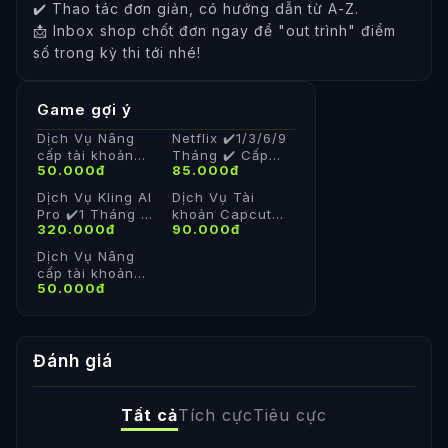
✔️ Thao tác đơn giản, có hướng dẫn từ A-Z.
📩 Inbox shop chốt đơn ngay để "out trình" điểm
số trong kỳ thi tới nhé!
Game gợi ý
Dịch Vụ Nâng
Netflix ✔️1/3/6/9
cấp tài khoản
Tháng ✔️ Cấp
50.000đ
85.000đ
(chính chủ)
acc ✔️Giá rẻ
Canva Pro
Dịch Vụ Kling AI
Dịch Vụ Tài
1/12/36 ✔️ Giá rẻ
Pro ✔️1 Tháng ✔️
khoản Capcut
✔️ Bảo hành
320.000đ
90.000đ
Cấp acc✔️Giá rẻ
Pro 1/6/12 tháng
✔️ Giá rẻ ✔️ Bảo
Dịch Vụ Nâng
hành
cấp tài khoản
50.000đ
(chính chủ)
Youtube
Premium
1/3/6/9/12 tháng
✔️ Giá rẻ ✔️ Bảo
Đánh giá
hành
Tất cả
Tích cực
Tiêu cực