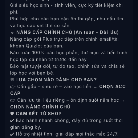
Giá siêu học sinh - sinh viên, cực kỳ tiết kiệm chi
phí.
Phù hợp cho các bạn cần ôn thi gấp, nhu cầu tìm
và học các set thẻ có sẵn.
🔹
NÂNG CẤP CHÍNH CHỦ (An toàn – Dài lâu)
Nâng cấp gói Plus trực tiếp trên chính email/tài
khoản Quizlet của bạn.
Bảo toàn 100% các học phần, thư mục và tiến trình
học tập cá nhân từ trước đến nay.
Bảo mật tuyệt đối, tự do tạo, chỉnh sửa và chia sẻ
lớp học với bạn bè.
💬
LỰA CHỌN NÀO DÀNH CHO BẠN?
👉 Cần gấp – siêu rẻ – vào học liền →
CHỌN ACC
CẤP
👉 Cần lưu tài liệu riêng – ổn định suốt năm học →
CHỌN NÂNG CHÍNH CHỦ
🛡
CAM KẾT TỪ SHOP
✔️ Bảo hành nhanh chóng, đầy đủ trong suốt thời
gian đăng ký.
✔️ Hỗ trợ nhiệt tình, giải đáp mọi thắc mắc 24/7.