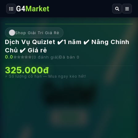
Shop Giải Trí Giá Rẻ
Dịch Vụ Quizlet ✔️1 năm ✔️ Nâng Chính
Chủ ✔️ Giá rẻ
0.0
(
0
đánh giá)
Đã bán
0
325.000đ
⚡ Số lượng có hạn — Mua ngay kẻo hết!