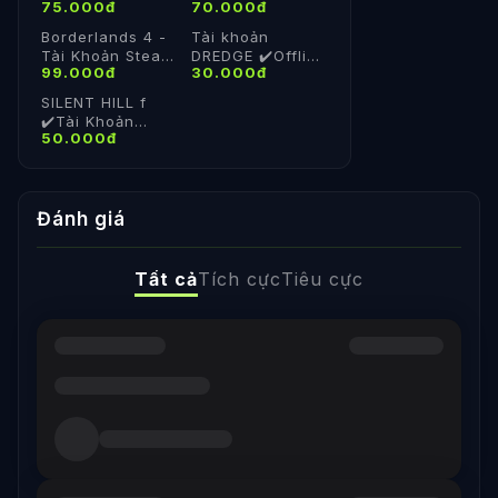
75.000đ
70.000đ
Share Steam Cá
khoản cá nhâno
Nhân
online
Borderlands 4 -
Tài khoản
Tài Khoản Steam
DREDGE ✔️Offline
99.000đ
30.000đ
Offline - Vĩnh
✔️Chơi v.v
Viễn
SILENT HILL f
✔️Tài Khoản
50.000đ
Steam Offline -
Vĩnh Viễn
Đánh giá
Tất cả
Tích cực
Tiêu cực