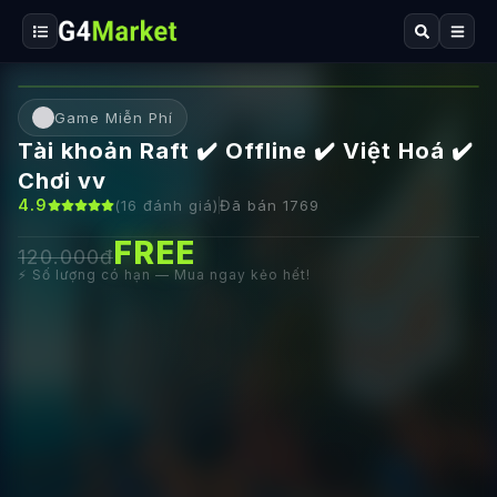
-
100
%
Game Miễn Phí
Tài khoản Raft ✔️ Offline ✔️ Việt Hoá ✔️
Chơi vv
4.9
(
16
đánh giá)
Đã bán
1769
FREE
120.000
đ
⚡ Số lượng có hạn — Mua ngay kẻo hết!