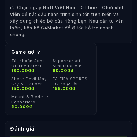
👉 Chọn ngay
Raft Việt Hóa – Offline – Chơi vĩnh
viễn
để bắt đầu hành trình sinh tồn trên biển và
xây dựng chiếc bè của riêng bạn. Nếu cần tư vấn
thêm, liên hệ G4Market để được hỗ trợ nhanh
chóng.
Game gợi ý
Tài khoản Sons
Supermarket
Of The Forest
Simulator Việt
180.000đ
60.000đ
✔️Online ✔️Đổi
Hóa - Share
thông tin ✔️Bảo
Steam Cá Nhân
Share Devil May
EA FIFA SPORTS
hành
Cry 5 + Super
FC 26 ✔️Tài
150.000đ
155.000đ
Vergil DLC
Khoản Steam
✅Cloud save
Offline - Vĩnh
Mount & Blade II:
✅Steam cá nhân
Viễn
Bannerlord -
✅Vĩnh Viễn
50.000đ
Share Steam Cá
Nhân
Đánh giá