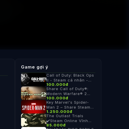
Game gợi ý
Call of Duty: Black Ops
II - Steam cá nhân -
100.000đ
Vĩnh Viễn
Share Call of Duty®:
Modern Warfare® 2
100.000đ
(2009) ✅Steam cá
Key Marvel's Spider-
nhân ✅Vĩnh Viễn
Man 2 – Share Steam
1.250.000đ
Chính Hãng
The Outlast Trials
✔️Steam Online Vĩnh
85.000đ
Viễn