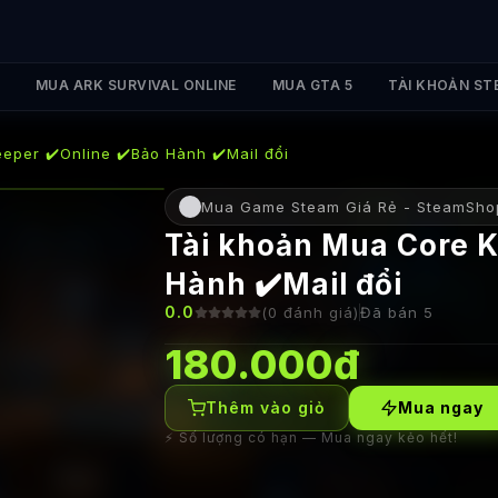
MUA ARK SURVIVAL ONLINE
MUA GTA 5
TÀI KHOẢN ST
eper ✔️Online ✔️Bảo Hành ✔️Mail đổi
Mua Game Steam Giá Rẻ - SteamSho
Tài khoản Mua Core K
Hành ✔️Mail đổi
0.0
(
0
đánh giá)
Đã bán
5
180.000đ
Thêm vào giỏ
Mua ngay
⚡ Số lượng có hạn — Mua ngay kẻo hết!