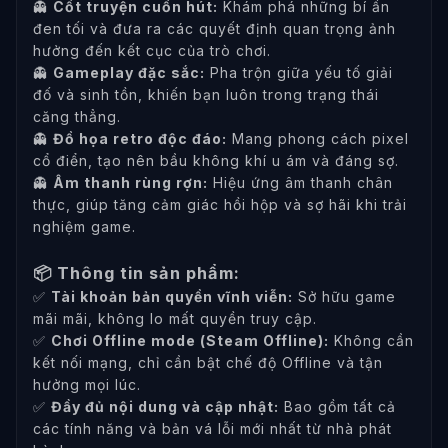
👻
Cốt truyện cuốn hút:
Khám phá những bí ẩn
đen tối và đưa ra các quyết định quan trọng ảnh
hưởng đến kết cục của trò chơi.
👻
Gameplay đặc sắc:
Pha trộn giữa yếu tố giải
đố và sinh tồn, khiến bạn luôn trong trạng thái
căng thẳng.
👻
Đồ họa retro độc đáo:
Mang phong cách pixel
cổ điển, tạo nên bầu không khí u ám và đáng sợ.
👻
Âm thanh rùng rợn:
Hiệu ứng âm thanh chân
thực, giúp tăng cảm giác hồi hộp và sợ hãi khi trải
nghiệm game.
📦 Thông tin sản phẩm:
✅
Tài khoản bản quyền vĩnh viễn:
Sở hữu game
mãi mãi, không lo mất quyền truy cập.
✅
Chơi Offline mode (Steam Offline):
Không cần
kết nối mạng, chỉ cần bật chế độ Offline và tận
hưởng mọi lúc.
✅
Đầy đủ nội dung và cập nhật:
Bao gồm tất cả
các tính năng và bản vá lỗi mới nhất từ nhà phát