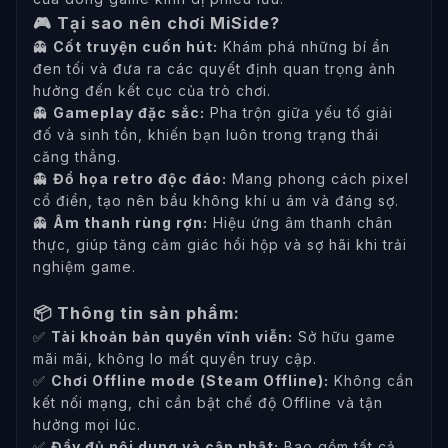
🎮 Tại sao nên chơi MiSide?
👻
Cốt truyện cuốn hút:
Khám phá những bí ẩn
đen tối và đưa ra các quyết định quan trọng ảnh
hưởng đến kết cục của trò chơi.
👻
Gameplay đặc sắc:
Pha trộn giữa yếu tố giải
đố và sinh tồn, khiến bạn luôn trong trạng thái
căng thẳng.
👻
Đồ họa retro độc đáo:
Mang phong cách pixel
cổ điển, tạo nên bầu không khí u ám và đáng sợ.
👻
Âm thanh rùng rợn:
Hiệu ứng âm thanh chân
thực, giúp tăng cảm giác hồi hộp và sợ hãi khi trải
nghiệm game.
📦 Thông tin sản phẩm:
✅
Tài khoản bản quyền vĩnh viễn:
Sở hữu game
mãi mãi, không lo mất quyền truy cập.
✅
Chơi Offline mode (Steam Offline):
Không cần
kết nối mạng, chỉ cần bật chế độ Offline và tận
hưởng mọi lúc.
✅
Đầy đủ nội dung và cập nhật:
Bao gồm tất cả