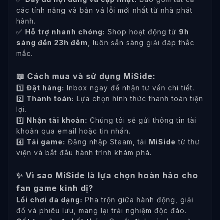
các tính năng và bản vá lỗi mới nhất từ nhà phát
hành.
✅
Hỗ trợ nhanh chóng:
Shop hoạt động từ
9h
sáng đến 23h đêm
, luôn sẵn sàng giải đáp thắc
mắc.
📖 Cách mua và sử dụng MiSide:
1️⃣
Đặt hàng:
Inbox ngay để nhận tư vấn chi tiết.
2️⃣
Thanh toán:
Lựa chọn hình thức thanh toán tiện
lợi.
3️⃣
Nhận tài khoản:
Chúng tôi sẽ gửi thông tin tài
khoản qua email hoặc tin nhắn.
4️⃣
Tải game:
Đăng nhập Steam, tải
MiSide
từ thư
viện và bắt đầu hành trình khám phá.
✨ Vì sao MiSide là lựa chọn hoàn hảo cho
fan game kinh dị?
Lối chơi đa dạng:
Pha trộn giữa hành động, giải
đố và phiêu lưu, mang lại trải nghiệm độc đáo.