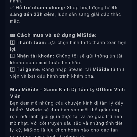
hành.
✅
Hỗ trợ nhanh chóng:
Shop hoạt động từ
9h
sáng đến 23h đêm
, luôn sẵn sàng giải đáp thắc
mắc.
📖 Cách mua và sử dụng MiSide:
2️⃣
Thanh toán:
Lựa chọn hình thức thanh toán tiện
lợi.
3️⃣
Nhận tài khoản:
Chúng tôi sẽ gửi thông tin tài
khoản qua email hoặc tin nhắn.
4️⃣
Tải game:
Đăng nhập Steam, tải
MiSide
từ thư
viện và bắt đầu hành trình khám phá.
Mua MiSide – Game Kinh Dị Tâm Lý Offline Vĩnh
Viễn
Bạn đam mê những câu chuyện kinh dị tâm lý đầy
bí ẩn?
MiSide
sẽ đưa bạn vào một thế giới rùng
rợn, nơi ranh giới giữa thực tại và ảo giác trở nên
mờ nhạt. Với cốt truyện sâu sắc và những tình tiết
ly kỳ, MiSide là lựa chọn hoàn hảo cho các fan
của dòng game kinh dị phiêu lưu.