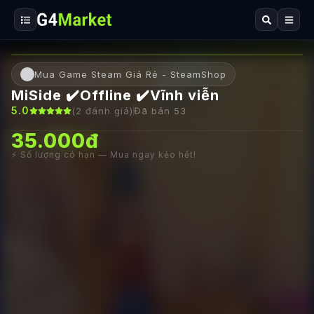
Mua Game Steam Giá Rẻ - SteamShop
MiSide ✔️Offline ✔️Vĩnh viễn
5.0
(
2
đánh giá)
Đã bán
53
35.000đ
⚡ Số lượng có hạn — Mua ngay kẻo hết!