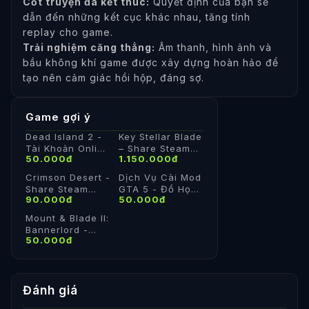
Cốt truyện đa kết thúc:
Quyết định của bạn sẽ
dẫn đến những kết cục khác nhau, tăng tính
replay cho game.
Trải nghiệm căng thẳng:
Âm thanh, hình ảnh và
bầu không khí game được xây dựng hoàn hảo để
tạo nên cảm giác hồi hộp, đáng sợ.
Game gợi ý
Dead Island 2 -
Key Stellar Blade
Tài Khoản Online
– Share Steam
50.000đ
1.150.000đ
– Đổi Thông Tin
Chính Hãng
Crimson Desert -
Dịch Vụ Cài Mod
Share Steam
GTA 5 - Đồ Họa
90.000đ
50.000đ
Offline
- Hỗ Trợ Cài Đặt
Mount & Blade II:
Bannerlord -
50.000đ
Share Steam Cá
Nhân
Đánh giá