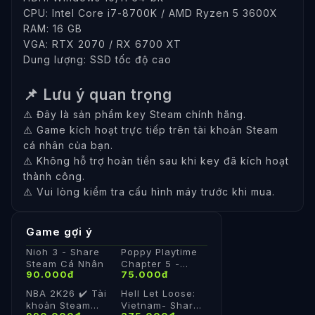
CPU: Intel Core i7-8700K / AMD Ryzen 5 3600X
RAM: 16 GB
VGA: RTX 2070 / RX 6700 XT
Dung lượng: SSD tốc độ cao
📌 Lưu ý quan trọng
⚠️ Đây là sản phẩm key Steam chính hãng.
⚠️ Game kích hoạt trực tiếp trên tài khoản Steam
cá nhân của bạn.
⚠️ Không hỗ trợ hoàn tiền sau khi key đã kích hoạt
thành công.
⚠️ Vui lòng kiểm tra cấu hình máy trước khi mua.
Game gợi ý
Nioh 3 - Share
Poppy Playtime
Steam Cá Nhân
Chapter 5 -
90.000đ
75.000đ
Share Steam Cá
Nhân
NBA 2K26 ✔️ Tài
Hell Let Loose:
khoản Steam
Vietnam- Share