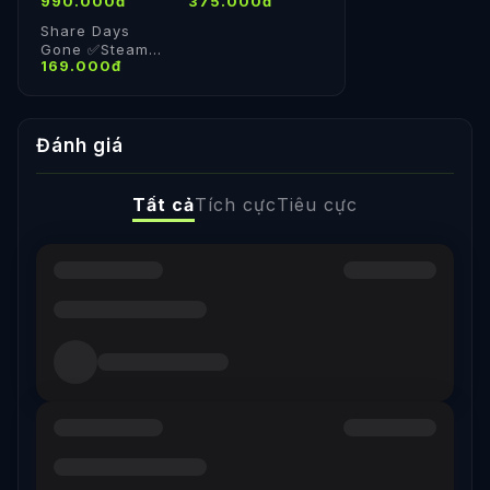
990.000đ
375.000đ
Online ✔️Đổi
Steam Online Cá
thông tin
Nhân
Share Days
Gone ✅Steam
169.000đ
✅Tk cá nhân
✅Việt Hoá
Đánh giá
Tất cả
Tích cực
Tiêu cực