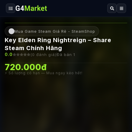
Mua Game Steam Giá Rẻ - SteamShop
Key Elden Ring Nightreign – Share
Steam Chính Hãng
0.0
(
0
đánh giá)
Đã bán
1
720.000đ
⚡ Số lượng có hạn — Mua ngay kẻo hết!