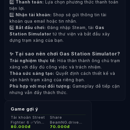
2️⃣
Thanh toán:
Lựa chọn phương thức thanh toán
tiện lợi.
3️⃣
Nhận tài khoản:
Shop sẽ gửi thông tin tài
khoản qua email hoặc tin nhắn.
4️⃣
Bắt đầu chơi:
Đăng nhập Steam, tải
Gas
Station Simulator
từ thư viện và bắt đầu xây
dựng trạm xăng của bạn.
✨ Tại sao nên chơi Gas Station Simulator?
Trải nghiệm thực tế:
Hóa thân thành ông chủ trạm
xăng với đầy đủ công việc và trách nhiệm.
Thỏa sức sáng tạo:
Quyết định cách thiết kế và
vận hành trạm xăng của riêng bạn.
Phù hợp với mọi đối tượng:
Gameplay dễ tiếp cận
nhưng vẫn đầy thách thức.
Game gợi ý
Tài khoản Street
Share
Fighter 6 ✅Vĩnh
BeamNG.drive
80.000đ
70.000đ
Viễn 🔥Steam 🔥
Online - Tài