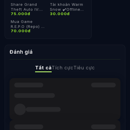
Offline
Khoản Steam Cá
Share Grand
Tài khoản Warm
Nhân
Theft Auto IV:
Snow ✔️Offline
75.000đ
30.000đ
The Complete
✔️Chơi vv
Edition ✅Steam
Mua Game
cá nhân ✅Vĩnh
R.E.P.O (Repo) -
Viễn
70.000đ
Steam Online
Đánh giá
Tất cả
Tích cực
Tiêu cực