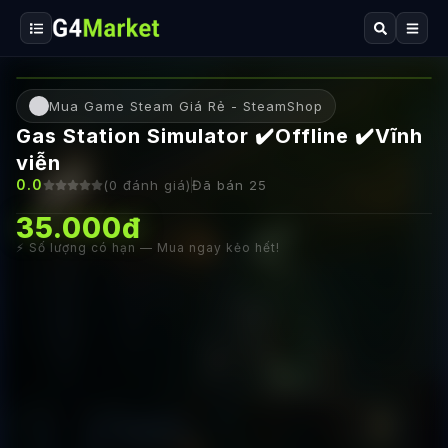
Mua Game Steam Giá Rẻ - SteamShop
Gas Station Simulator ✔️Offline ✔️Vĩnh
viễn
0.0
(
0
đánh giá)
Đã bán
25
35.000đ
⚡ Số lượng có hạn — Mua ngay kẻo hết!