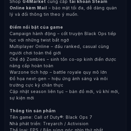
Shop
G4Market
cung cấp
tài khoản Steam
Online kèm Mail
– bảo mật tối đa, dễ dàng quản
lý và đổi thông tin theo ý muốn.
Điểm nổi bật của game
Campaign hành động – cốt truyện Black Ops tiếp
tục với những twist bất ngờ
Multiplayer Online – đấu ranked, casual cùng
người chơi toàn thế giới
Chế độ Zombies – sinh tồn co-op kinh điển được
nâng cấp hoàn toàn
Warzone tích hợp – battle royale quy mô lớn
Đồ họa next-gen – hiệu ứng ánh sáng và môi
trường cực kỳ chân thực
Cập nhật season liên tục – bản đồ mới, vũ khí mới,
sự kiện mới
Thông tin sản phẩm
Tên game: Call of Duty®: Black Ops 7
Nhà phát triển: Treyarch / Activision
Thể loại: FPS / Bắn súng góc nhìn thứ nhất