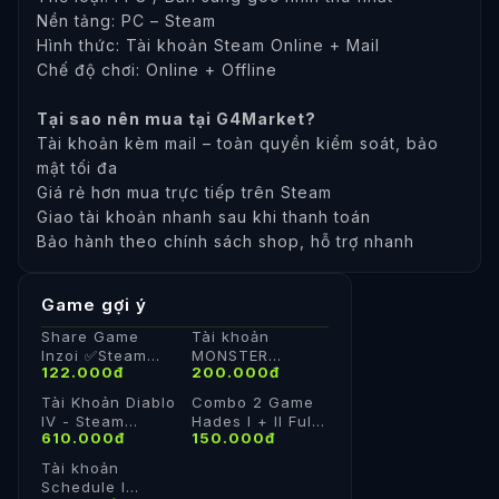
Nền tảng: PC – Steam
Hình thức: Tài khoản Steam Online + Mail
Chế độ chơi: Online + Offline
Tại sao nên mua tại G4Market?
Tài khoản kèm mail – toàn quyền kiểm soát, bảo
mật tối đa
Giá rẻ hơn mua trực tiếp trên Steam
Giao tài khoản nhanh sau khi thanh toán
Bảo hành theo chính sách shop, hỗ trợ nhanh
Game gợi ý
Share Game
Tài khoản
Inzoi ✅Steam
MONSTER
122.000đ
200.000đ
✅Tk cá nhân
HUNTER RISE
✅Việt Hoá
Online ✔️ Full
Tài Khoản Diablo
Combo 2 Game
thông tin 🔥 Mail
IV - Steam
Hades I + II Full
đổi
610.000đ
150.000đ
Online + Mail
DLC | Share
Steam Cá Nhân
Tài khoản
Schedule I