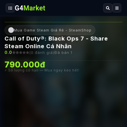
Mua Game Steam Giá Rẻ - SteamShop
Call of Duty®: Black Ops 7 - Share
Steam Online Cá Nhân
0.0
(
0
đánh giá)
Đã bán
1
790.000đ
⚡ Số lượng có hạn — Mua ngay kẻo hết!