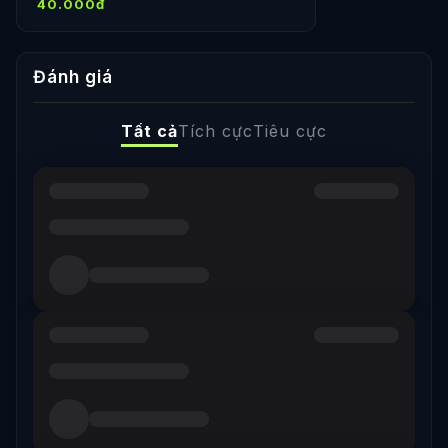
40.000đ
✅Vĩnh Viễn 🔥
Steam 🔥Offline
Đánh giá
Tất cả
Tích cực
Tiêu cực