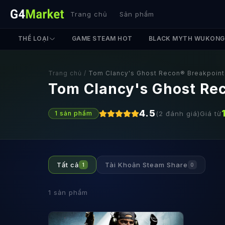
Trang chủ
Sản phẩm
THỂ LOẠI
GAME STEAM HOT
BLACK MYTH WUKONG
Trang chủ
/
Tom Clancy's Ghost Recon® Breakpoint
Tom Clancy's Ghost Re
4.5
(
2
đánh giá)
Giá từ
1
sản phẩm
Tất cả
Tài Khoản Steam Share
1
0
1
sản phẩm