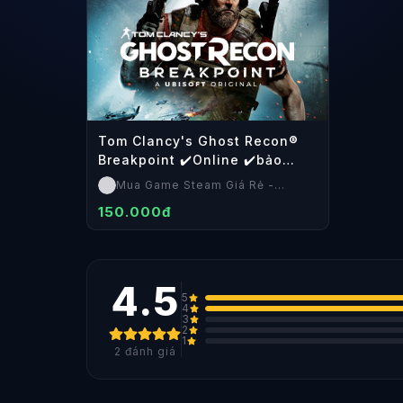
Tom Clancy's Ghost Recon®
Breakpoint ✔️Online ✔️bảo
hành
Mua Game Steam Giá Rẻ -
SteamShop
150.000đ
4.5
5
4
3
2
1
2
đánh giá