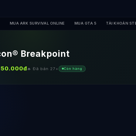
MUA ARK SURVIVAL ONLINE
MUA GTA 5
TÀI KHOẢN ST
con® Breakpoint
150.000
đ
🔥 Đã bán
27
+
Còn hàng