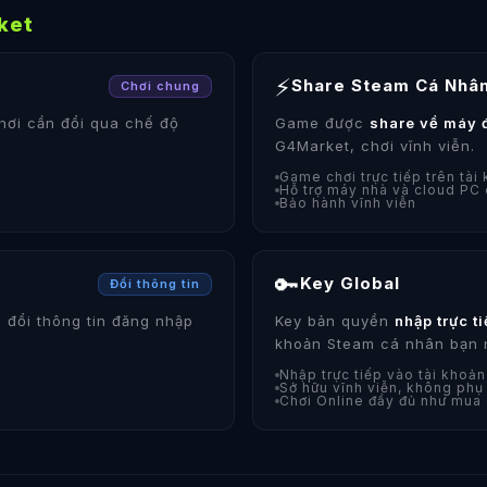
ket
⚡
Share Steam Cá Nhâ
Chơi chung
hơi cần đổi qua chế độ
Game được
share về máy 
G4Market, chơi vĩnh viễn.
Game chơi trực tiếp trên tài
Hỗ trợ máy nhà và cloud PC
Bảo hành vĩnh viễn
🔑
Key Global
Đổi thông tin
 đổi thông tin đăng nhập
Key bản quyền
nhập trực t
khoản Steam cá nhân bạn 
Nhập trực tiếp vào tài khoả
Sở hữu vĩnh viễn, không phụ
Chơi Online đầy đủ như mua