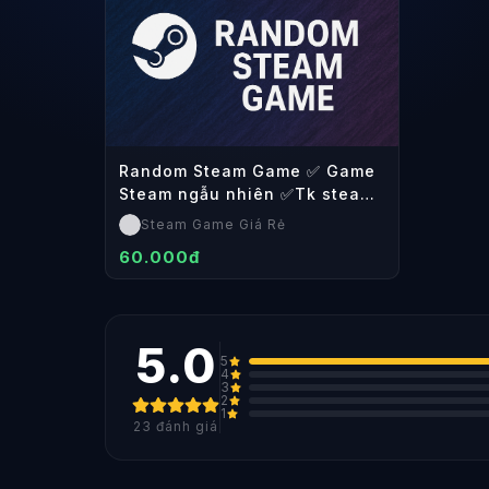
Random Steam Game ✅ Game
Steam ngẫu nhiên ✅Tk steam
cá nhân ✅Vĩnh Viễn
Steam Game Giá Rẻ
60.000đ
5.0
5
4
3
2
1
23
đánh giá