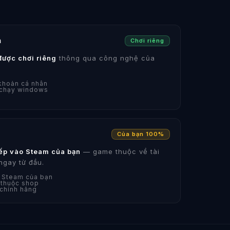
n
Chơi riêng
được chơi riêng
thông qua công nghệ của
 khoản cá nhân
 chạy windows
Của bạn 100%
iếp vào Steam của bạn
— game thuộc về tài
ngay từ đầu.
n Steam của bạn
 thuộc shop
 chính hãng