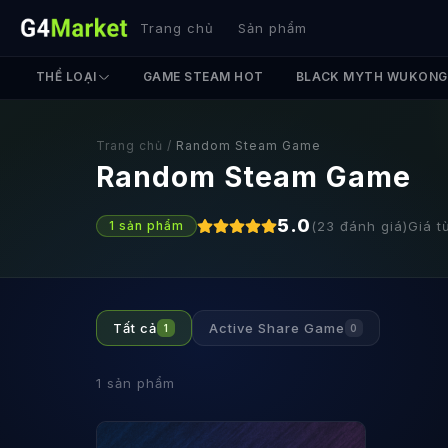
Trang chủ
Sản phẩm
THỂ LOẠI
GAME STEAM HOT
BLACK MYTH WUKONG
Trang chủ
/
Random Steam Game
Random Steam Game
5.0
(
23
đánh giá)
Giá t
1
sản phẩm
Tất cả
Active Share Game
1
0
1
sản phẩm