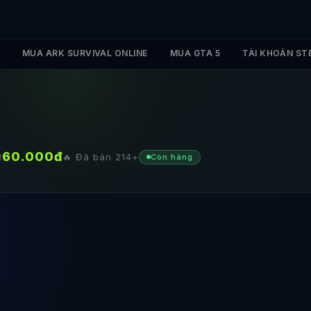
MUA ARK SURVIVAL ONLINE
MUA GTA 5
TÀI KHOẢN ST
60.000
đ
ừ
🔥 Đã bán
214
+
Còn hàng