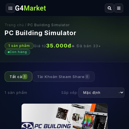
Trang chủ
/
PC Building Simulator
PC Building Simulator
35.000
đ
Giá từ
🔥 Đã bán
33
+
1
sản phẩm
Còn hàng
Tất cả
Tài Khoản Steam Share
1
0
1
sản phẩm
Sắp xếp: