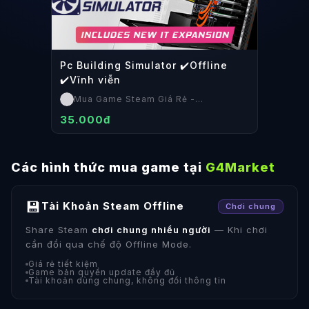
Pc Building Simulator ✔️Offline
✔️Vĩnh viễn
Mua Game Steam Giá Rẻ -
SteamShop
35.000đ
Các hình thức mua game tại
G4Market
💾
Tài Khoản Steam Offline
Chơi chung
Share Steam
chơi chung nhiều người
— Khi chơi
cần đổi qua chế độ Offline Mode.
Giá rẻ tiết kiệm
Game bản quyền update đầy đủ
Tài khoản dùng chung, không đổi thông tin