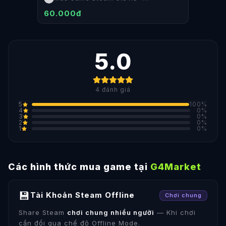
SteamShop
60.000đ
5.0
4
đánh giá
5
100
%
4
0
%
3
0
%
2
0
%
1
0
%
Các hình thức mua game tại
G4Market
💾
Tài Khoản Steam Offline
Chơi chung
Share Steam
chơi chung nhiều người
— Khi chơi
cần đổi qua chế độ Offline Mode.