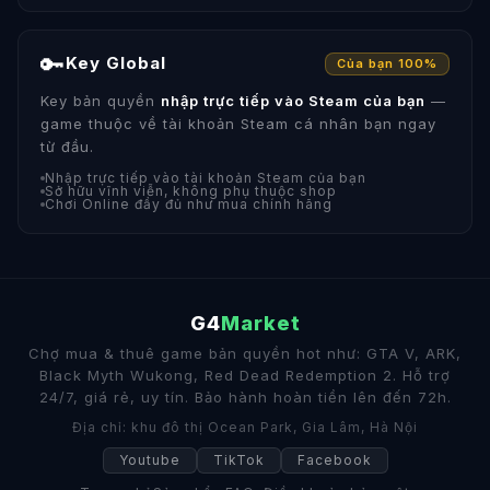
🔑
Key Global
Của bạn 100%
Key bản quyền
nhập trực tiếp vào Steam của bạn
—
game thuộc về tài khoản Steam cá nhân bạn ngay
từ đầu.
Nhập trực tiếp vào tài khoản Steam của bạn
Sở hữu vĩnh viễn, không phụ thuộc shop
Chơi Online đầy đủ như mua chính hãng
G4
Market
Chợ mua & thuê game bản quyền hot như: GTA V, ARK,
Black Myth Wukong, Red Dead Redemption 2. Hỗ trợ
24/7, giá rẻ, uy tín. Bảo hành hoàn tiền lên đến 72h.
Địa chỉ: khu đô thị Ocean Park, Gia Lâm, Hà Nội
Youtube
TikTok
Facebook