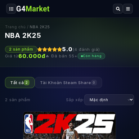
Trang chủ
/
NBA 2K25
NBA 2K25
5.0
(
4
đánh giá)
2
sản phẩm
60.000
đ
Giá từ
🔥 Đã bán
55
+
Còn hàng
Tất cả
Tài Khoản Steam Share
2
0
2
sản phẩm
Sắp xếp: