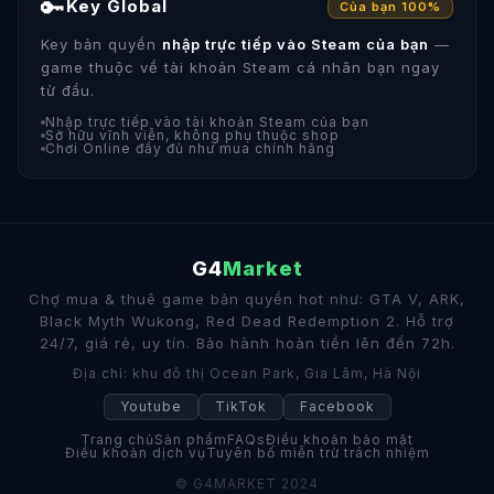
🔑
Key Global
Của bạn 100%
Key bản quyền
nhập trực tiếp vào Steam của bạn
—
game thuộc về tài khoản Steam cá nhân bạn ngay
từ đầu.
Nhập trực tiếp vào tài khoản Steam của bạn
Sở hữu vĩnh viễn, không phụ thuộc shop
Chơi Online đầy đủ như mua chính hãng
G4
Market
Chợ mua & thuê game bản quyền hot như: GTA V, ARK,
Black Myth Wukong, Red Dead Redemption 2. Hỗ trợ
24/7, giá rẻ, uy tín. Bảo hành hoàn tiền lên đến 72h.
Địa chỉ: khu đô thị Ocean Park, Gia Lâm, Hà Nội
Youtube
TikTok
Facebook
Trang chủ
Sản phẩm
FAQs
Điều khoản bảo mật
Điều khoản dịch vụ
Tuyên bố miễn trừ trách nhiệm
© G4MARKET 2024