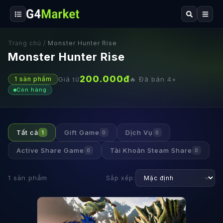
Trang chủ
/
Monster Hunter Rise
Monster Hunter Rise
200.000
đ
Giá từ
🔥 Đã bán
4
+
1
sản phẩm
Còn hàng
Tất cả
Gift Game
Dịch Vụ
1
0
0
Active Share Game
Tài Khoản Steam Share
0
0
1
sản phẩm
Sắp xếp: