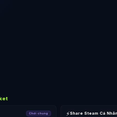
ket
⚡
Share Steam Cá Nhâ
Chơi chung