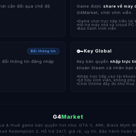
hơi cần đổi qua chế độ
Game được
share về máy 
G4Market, chơi vĩnh viễn.
Game chơi trực tiếp trên tài
Hỗ trợ máy nhà và cloud PC
Bảo hành vĩnh viễn
🔑
Key Global
Đổi thông tin
 đổi thông tin đăng nhập
Key bản quyền
nhập trực t
khoản Steam cá nhân bạn 
Nhập trực tiếp vào tài khoả
Sở hữu vĩnh viễn, không phụ
Chơi Online đầy đủ như mua
G4
Market
a & thuê game bản quyền hot như: GTA V, ARK, Black Myth 
ad Redemption 2. Hỗ trợ 24/7, giá rẻ, uy tín. Bảo hành hoàn t