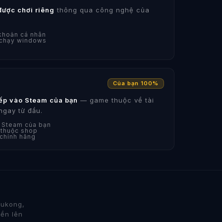
được chơi riêng
thông qua công nghệ của
 khoản cá nhân
 chạy windows
Của bạn 100%
iếp vào Steam của bạn
— game thuộc về tài
ngay từ đầu.
n Steam của bạn
 thuộc shop
 chính hãng
Wukong,
iền lên