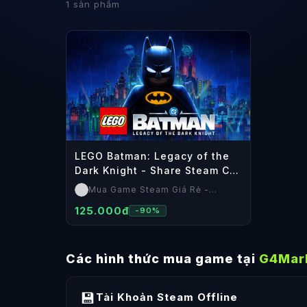
1
sản phẩm
LEGO Batman: Legacy of the
Dark Knight - Share Steam Cá
Nhân
Mua Game Steam Giá Rẻ -
SteamShop
125.000đ
-
90
%
Các hình thức mua game tại
G4Mar
💾
Tài Khoản Steam Offline