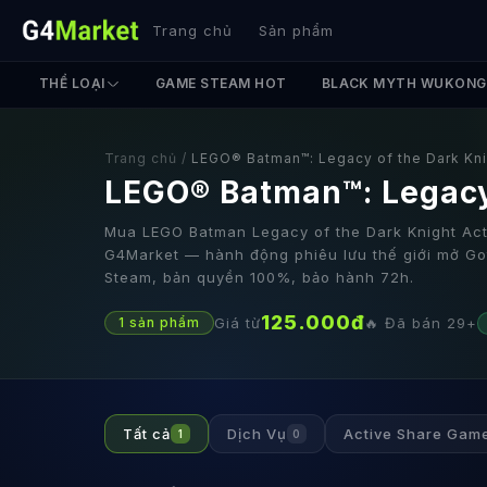
Trang chủ
Sản phẩm
THỂ LOẠI
GAME STEAM HOT
BLACK MYTH WUKONG
Trang chủ
/
LEGO® Batman™: Legacy of the Dark Kni
LEGO® Batman™: Legacy
Mua LEGO Batman Legacy of the Dark Knight Acti
G4Market — hành động phiêu lưu thế giới mở Go
Steam, bản quyền 100%, bảo hành 72h.
125.000
đ
Giá từ
🔥 Đã bán
29
+
1
sản phẩm
Tất cả
Dịch Vụ
Active Share Gam
1
0