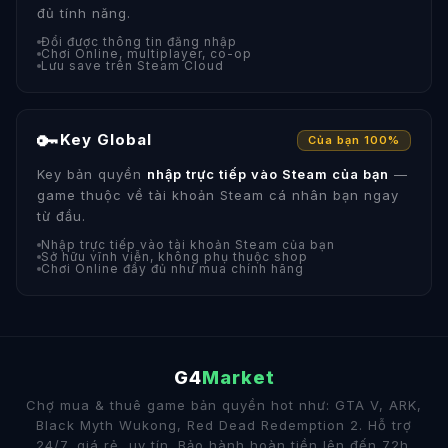
đủ tính năng.
Đổi được thông tin đăng nhập
Chơi Online, multiplayer, co-op
Lưu save trên Steam Cloud
🔑
Key Global
Của bạn 100%
Key bản quyền
nhập trực tiếp vào Steam của bạn
—
game thuộc về tài khoản Steam cá nhân bạn ngay
từ đầu.
Nhập trực tiếp vào tài khoản Steam của bạn
Sở hữu vĩnh viễn, không phụ thuộc shop
Chơi Online đầy đủ như mua chính hãng
G4
Market
Chợ mua & thuê game bản quyền hot như: GTA V, ARK,
Black Myth Wukong, Red Dead Redemption 2. Hỗ trợ
24/7, giá rẻ, uy tín. Bảo hành hoàn tiền lên đến 72h.