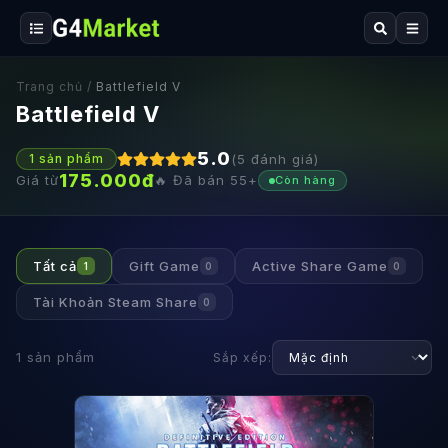
Trang chủ
/
Battlefield V
Battlefield V
5.0
(
5
đánh giá)
1
sản phẩm
175.000
đ
Giá từ
🔥 Đã bán
55
+
Còn hàng
Tất cả
Gift Game
Active Share Game
1
0
0
Tài Khoản Steam Share
0
1
sản phẩm
Sắp xếp: