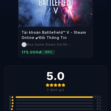
Tài khoản Battlefield™ V - Steam
Online ✔️Đổi Thông Tin
Mua Game Steam Giá Rẻ -
SteamShop
175.000đ
-
88
%
5.0
5
đánh giá
5
100
%
4
0
%
3
0
%
2
0
%
1
0
%